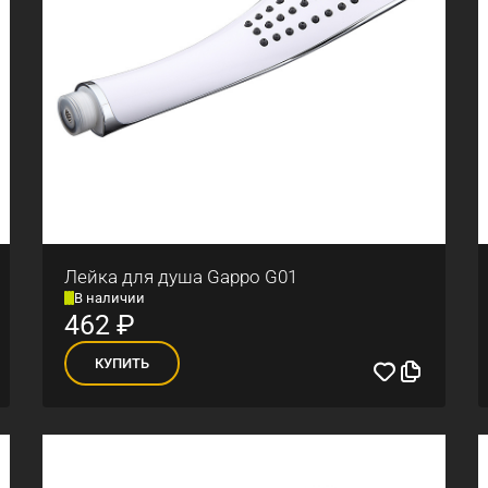
Лейка для душа Gappo G01
В наличии
462
₽
КУПИТЬ