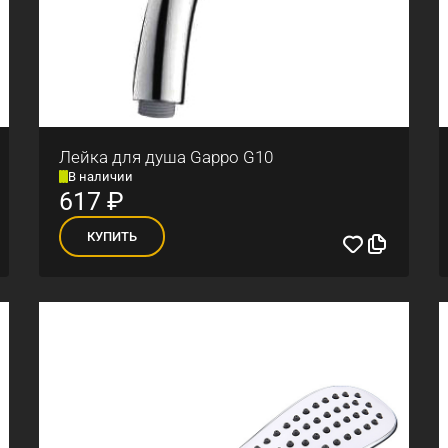
Лейка для душа Gappo G10
В наличии
617
₽
КУПИТЬ