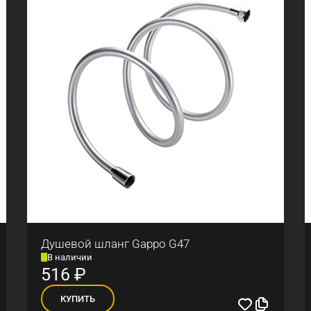
Душевой шланг Gappo G47
В наличии
516
₽
КУПИТЬ