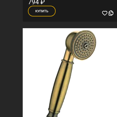
794
₽
КУПИТЬ