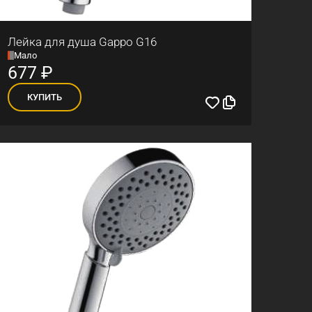
Лейка для душа Gappo G16
Мало
677
₽
КУПИТЬ