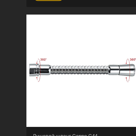
Душевой шланг Gappo G44