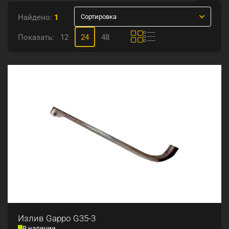
Найдено:
1
Сортировка
Показать:
12
24
48
Излив Gappo G35-3
В наличии