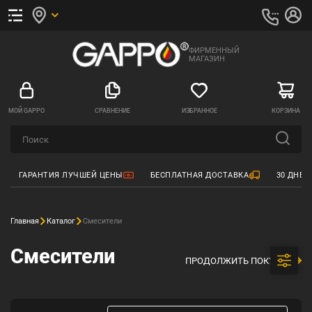
ФИРМЕННЫЙ
МАГАЗИН
МОЙ GAPPO
СРАВНЕНИЕ
ИЗБРАННОЕ
КОРЗИНА
ГАРАНТИЯ ЛУЧШЕЙ ЦЕНЫ
БЕСПЛАТНАЯ ДОСТАВКА
30 ДНЕЙ
Главная
Каталог
Смесители
Смесители
ПРОДОЛЖИТЬ ПОКУПКИ