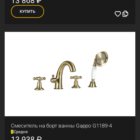
13 868
₽
КУПИТЬ
Смеситель на борт ванны Gappo G1189-4
Средне
13 938
₽