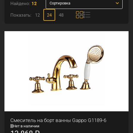
Найдено:
12
Сортировка
Показать:
12
24
48
Смеситель на борт ванны Gappo G1189-6
Нет в наличии