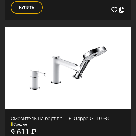
КУПИТЬ
Смеситель на борт ванны Gappo G1103-8
Средне
9 611
₽