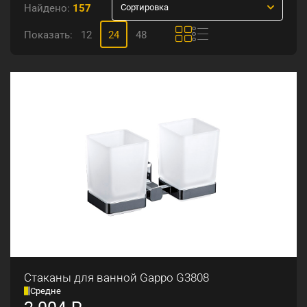
Найдено:
157
Сортировка
Показать:
12
24
48
Стаканы для ванной Gappo G3808
Средне