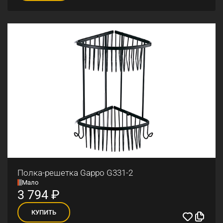
Полка-решетка Gappo G331-2
Мало
3 794
₽
КУПИТЬ