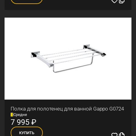
Полка для полотенец для ванной Gappo G0724
Средне
7 995
₽
КУПИТЬ