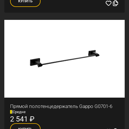
КУПИТЬ
Прямой полотенцедержатель Gappo G0701-6
Средне
2 541
₽
КУПИТЬ