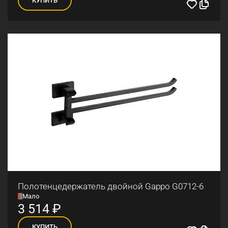
Полотенцедержатель двойной Gappo G0712-6
Мало
3 514
₽
КУПИТЬ