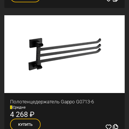
Полотенцедержатель Gappo G0713-6
Средне
4 268
₽
КУПИТЬ