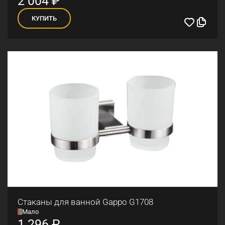
2 004
₽
КУПИТЬ
Стаканы для ванной Gappo G1708
Мало
1 296
₽