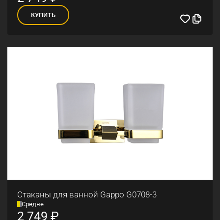
КУПИТЬ
Стаканы для ванной Gappo G0708-3
Средне
2 749
₽