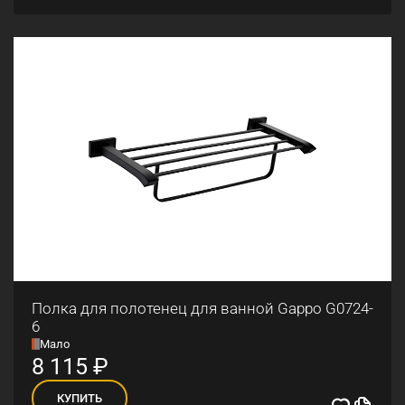
Полка для полотенец для ванной Gappo G0724-
6
Мало
8 115
₽
КУПИТЬ