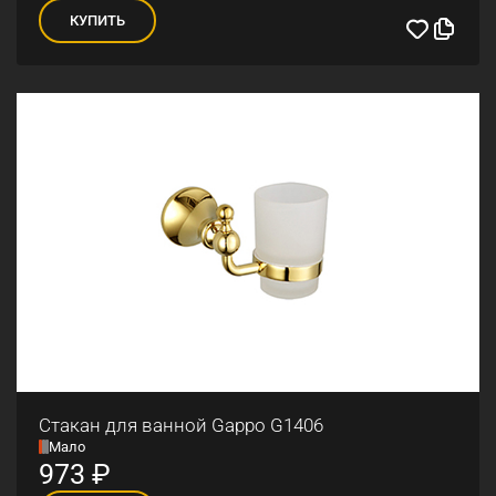
КУПИТЬ
Стакан для ванной Gappo G1406
Мало
973
₽