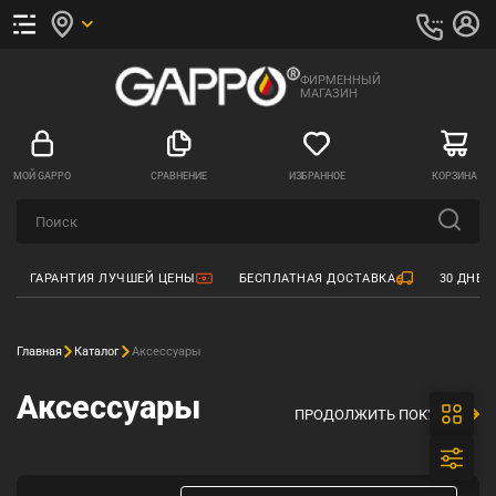
ФИРМЕННЫЙ
МАГАЗИН
МОЙ GAPPO
СРАВНЕНИЕ
ИЗБРАННОЕ
КОРЗИНА
ГАРАНТИЯ ЛУЧШЕЙ ЦЕНЫ
БЕСПЛАТНАЯ ДОСТАВКА
30 ДНЕЙ
Главная
Каталог
Аксессуары
Аксессуары
ПРОДОЛЖИТЬ ПОКУПКИ