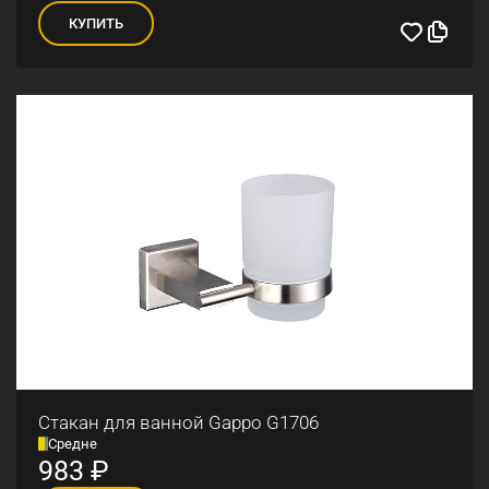
КУПИТЬ
Стакан для ванной Gappo G1706
Средне
983
₽