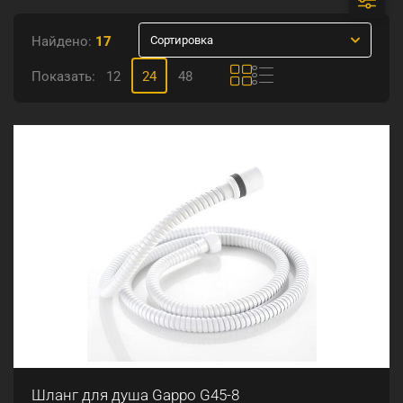
Найдено:
17
Сортировка
Показать:
12
24
48
Шланг для душа Gappo G45-8