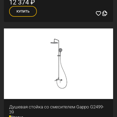
12 374
₽
КУПИТЬ
Душевая стойка со смесителем Gappo G2499-
39
Средне