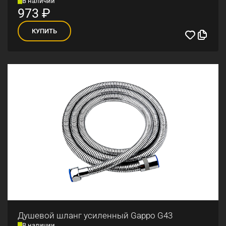
В наличии
973
₽
КУПИТЬ
Душевой шланг усиленный Gappo G43
В наличии