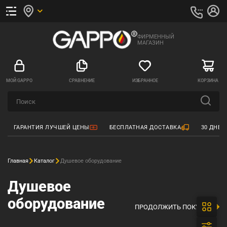
ФИРМЕННЫЙ
МАГАЗИН
МОЙ GAPPO
СРАВНЕНИЕ
ИЗБРАННОЕ
КОРЗИНА
ГАРАНТИЯ ЛУЧШЕЙ ЦЕНЫ
БЕСПЛАТНАЯ ДОСТАВКА
30 ДНЕЙ
Главная
Каталог
Душевое оборудование
Душевое
оборудование
ПРОДОЛЖИТЬ ПОКУПКИ