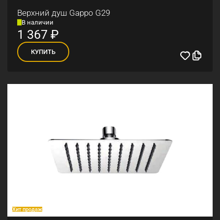
Верхний душ Gappo G29
В наличии
1 367
₽
КУПИТЬ
Хит продаж