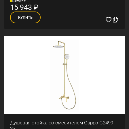
15 943
₽
КУПИТЬ
Душевая стойка со смесителем Gappo G2499-
33