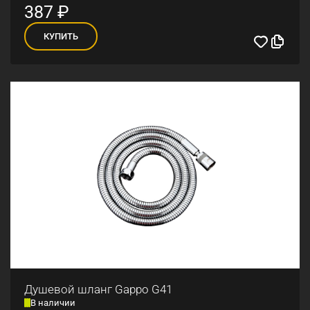
387
₽
КУПИТЬ
Душевой шланг Gappo G41
В наличии