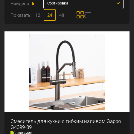
Найдено:
6
Сортировка
Показать:
12
24
48
Смеситель для кухни с гибким изливом Gappo
G4399-89
В наличии