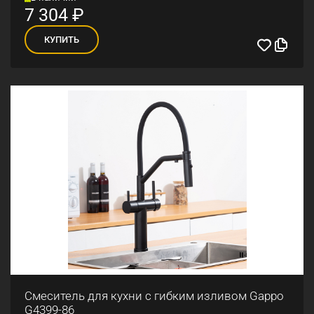
7 304
₽
КУПИТЬ
Смеситель для кухни с гибким изливом Gappo
G4399-86