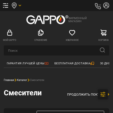
ФИРМЕННЫЙ
МАГАЗИН
МОЙ GAPPO
СРАВНЕНИЕ
ИЗБРАННОЕ
КОРЗИНА
ГАРАНТИЯ ЛУЧШЕЙ ЦЕНЫ
БЕСПЛАТНАЯ ДОСТАВКА
30 ДНЕЙ
Главная
Каталог
Смесители
Смесители
ПРОДОЛЖИТЬ ПОКУПКИ