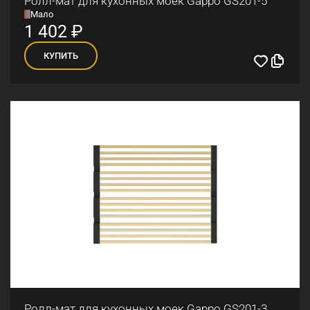
Ролл-мат для кухонных моек Gappo GS201-5
Мало
1 402
₽
КУПИТЬ
Ролл-мат для кухонных моек Gappo GS201-3