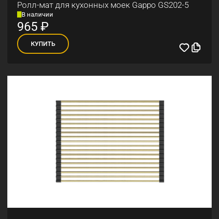
Ролл-мат для кухонных моек Gappo GS202-5
В наличии
965
₽
КУПИТЬ