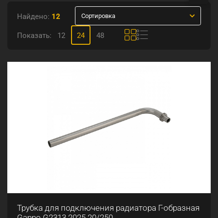
Найдено:
12
Сортировка
Показать:
12
24
48
Трубка для подключения радиатора Г-образная
Gappo G2313.2025 20/250