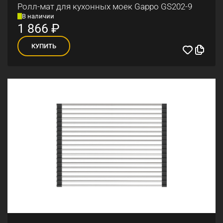
Ролл-мат для кухонных моек Gappo GS202-9
В наличии
1 866
₽
КУПИТЬ