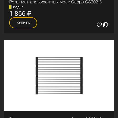
Ролл-мат для кухонных моек Gappo GS202-3
Средне
1 866
₽
КУПИТЬ