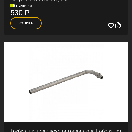
В наличии
530
₽
КУПИТЬ
Трубка для подключения радиатора Г-образная