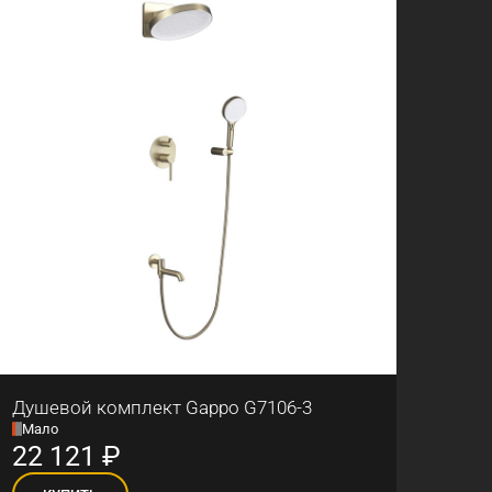
Душевой комплект Gappo G7106-3
Мало
22 121
₽