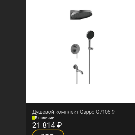
Душевой комплект Gappo G7106-9
В наличии
21 814
₽