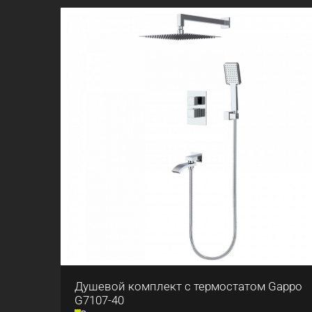
Душевой комплект с термостатом Gappo
G7107-40