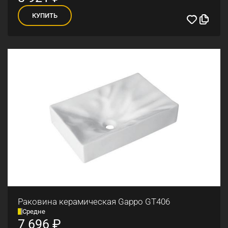
КУПИТЬ
Раковина керамическая Gappo GT406
Средне
7 696
₽