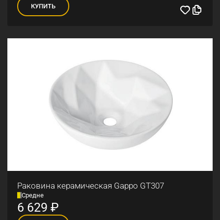
КУПИТЬ
Раковина керамическая Gappo GT307
Средне
6 629
₽