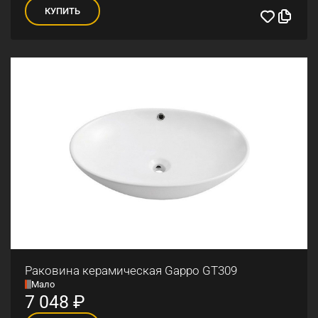
КУПИТЬ
Раковина керамическая Gappo GT309
Мало
7 048
₽