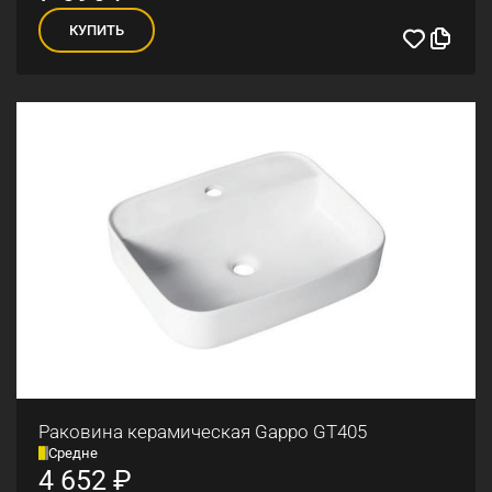
КУПИТЬ
Раковина керамическая Gappo GT405
Средне
4 652
₽