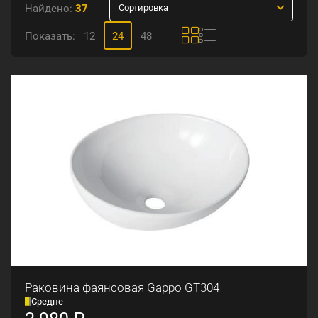
Найдено:
37
Сортировка
Показать:
12
24
48
Раковина фаянсовая Gappo GT304
Средне