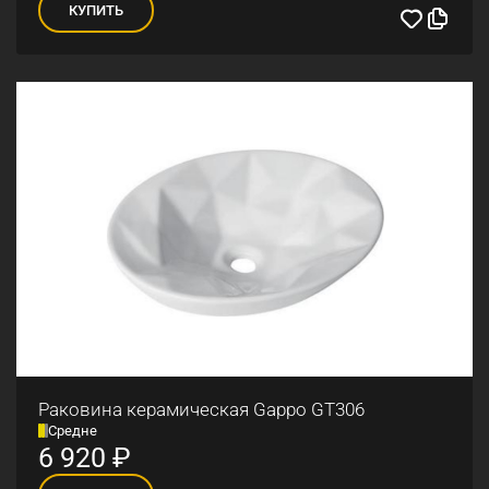
КУПИТЬ
Раковина керамическая Gappo GT306
Средне
6 920
₽