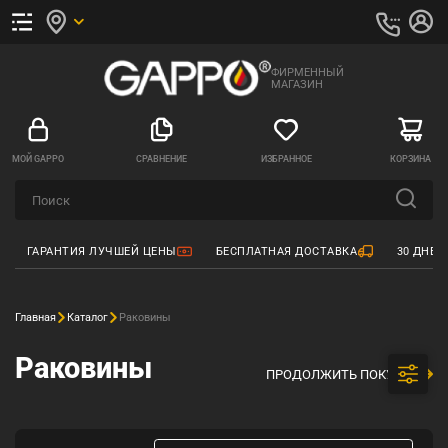
ФИРМЕННЫЙ
МАГАЗИН
МОЙ GAPPO
СРАВНЕНИЕ
ИЗБРАННОЕ
КОРЗИНА
ГАРАНТИЯ ЛУЧШЕЙ ЦЕНЫ
БЕСПЛАТНАЯ ДОСТАВКА
30 ДНЕЙ
Главная
Каталог
Раковины
Раковины
ПРОДОЛЖИТЬ ПОКУПКИ