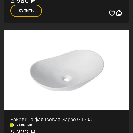
2 980
₽
КУПИТЬ
Раковина фаянсовая Gappo GT303
В наличии
5 322
₽