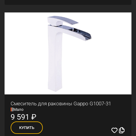
Смеситель для раковины Gappo G1007-31
Мало
9 591
₽
КУПИТЬ