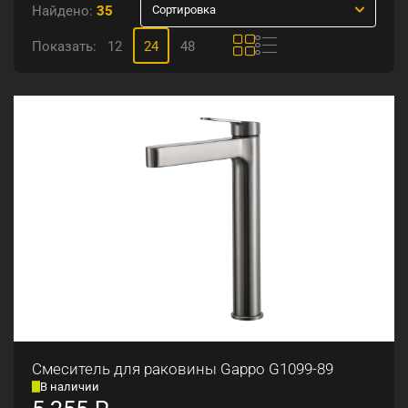
Найдено:
35
Сортировка
Показать:
12
24
48
Смеситель для раковины Gappo G1099-89
В наличии