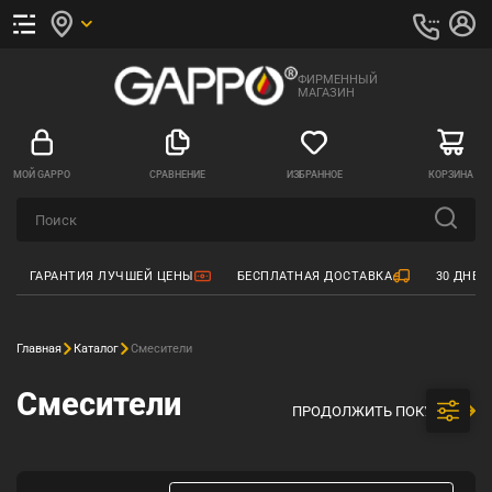
ФИРМЕННЫЙ
МАГАЗИН
МОЙ GAPPO
СРАВНЕНИЕ
ИЗБРАННОЕ
КОРЗИНА
ГАРАНТИЯ ЛУЧШЕЙ ЦЕНЫ
БЕСПЛАТНАЯ ДОСТАВКА
30 ДНЕЙ
Главная
Каталог
Смесители
Смесители
ПРОДОЛЖИТЬ ПОКУПКИ