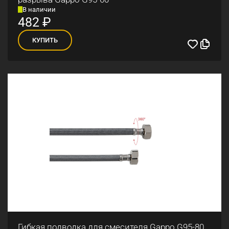
В наличии
482
₽
КУПИТЬ
Гибкая подводка для смесителя Gappo G95-80