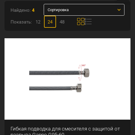
Найдено:
4
Сортировка
Показать:
12
24
48
Гибкая подводка для смесителя с защитой от
разрыва Gappo G95-60