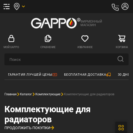
ФИРМЕННЫЙ
МАГАЗИН
МОЙ GAPPO
СРАВНЕНИЕ
ИЗБРАННОЕ
КОРЗИНА
ГАРАНТИЯ ЛУЧШЕЙ ЦЕНЫ
БЕСПЛАТНАЯ ДОСТАВКА
30 ДНЕЙ
Главная
Каталог
Комплектующие
Комплектующие для радиаторов
Комплектующие для
радиаторов
ПРОДОЛЖИТЬ ПОКУПКИ