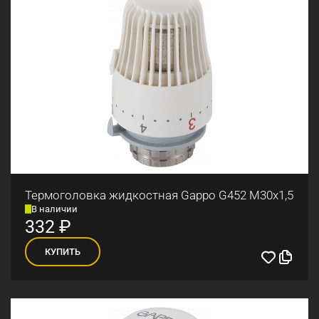
Термоголовка жидкостная Gappo G452 М30x1,5
В наличии
332
₽
КУПИТЬ