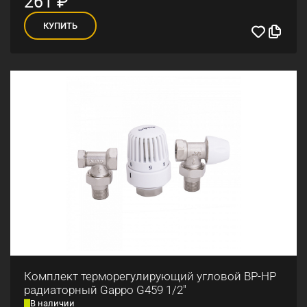
261
₽
КУПИТЬ
Комплект терморегулирующий угловой ВР-НР
радиаторный Gappo G459 1/2"
В наличии