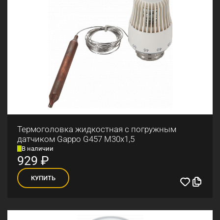
Термоголовка жидкостная с погружным
датчиком Gappo G457 М30x1,5
В наличии
929
₽
КУПИТЬ