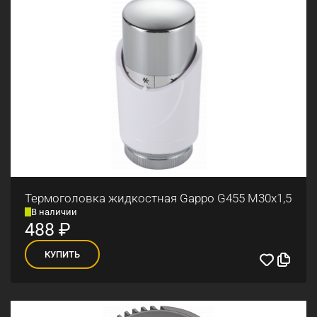
Термоголовка жидкостная Gappo G455 М30x1,5
В наличии
488
₽
КУПИТЬ