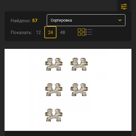
Найдено:
57
Сортировка
Показать:
12
24
48