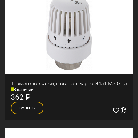
Термоголовка жидкостная Gappo G451 М30x1,5
В наличии
362
₽
КУПИТЬ