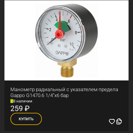
Манометр радиальный с указателем предела
Gappo G1470.6 1/4"x6 бар
В наличии
259
₽
КУПИТЬ