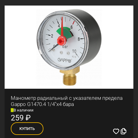
Манометр радиальный с указателем предела
Gappo G1470.4 1/4"x4 бара
В наличии
259
₽
КУПИТЬ