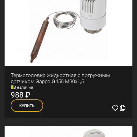
Термоголовка жидкостная с погружным
датчиком Gappo G458 М30x1,5
В наличии
988
₽
КУПИТЬ