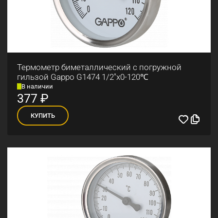
Термометр биметаллический с погружной
гильзой Gappo G1474 1/2"x0-120℃
В наличии
377
₽
КУПИТЬ