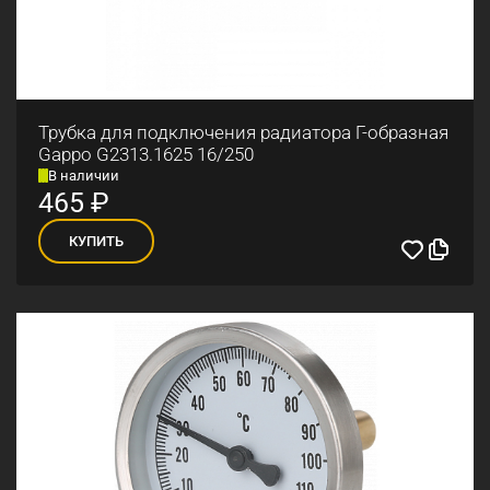
Трубка для подключения радиатора Г-образная
Gappo G2313.1625 16/250
В наличии
465
₽
КУПИТЬ