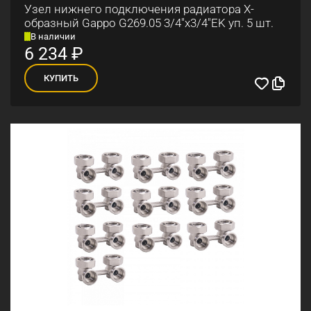
Узел нижнего подключения радиатора Х-
образный Gappo G269.05 3/4"х3/4"EK уп. 5 шт.
В наличии
6 234
₽
КУПИТЬ