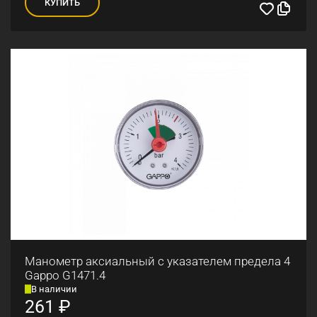
КУПИТЬ
Манометр аксиальный с указателем предела 4
Gappo G1471.4
В наличии
261
₽