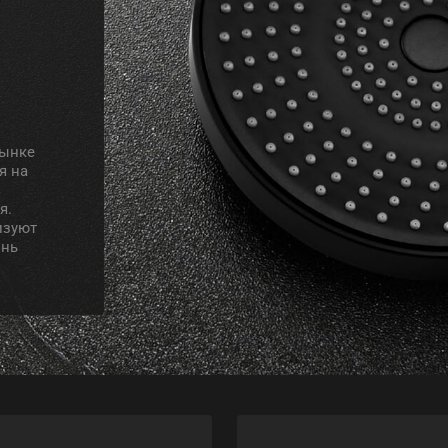
рынке
я на
я.
изуют
знь