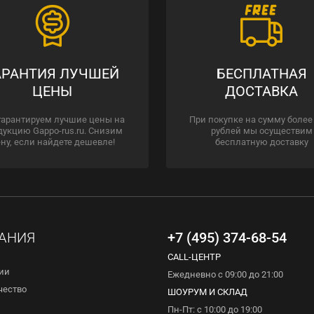
АРАНТИЯ ЛУЧШЕЙ
БЕСПЛАТНАЯ
ЦЕНЫ
ДОСТАВКА
гарантируем лучшие цены на
При покупке на сумму более
дукцию Gappo-rus.ru. Снизим
рублей мы осуществим
ну, если найдете дешевле!
бесплатную доставку
АНИЯ
+7 (495) 374-68-54
CALL-ЦЕНТР
ии
Ежедневно с 09:00 до 21:00
чество
ШОУРУМ И СКЛАД
Пн-Пт: с 10:00 до 19:00