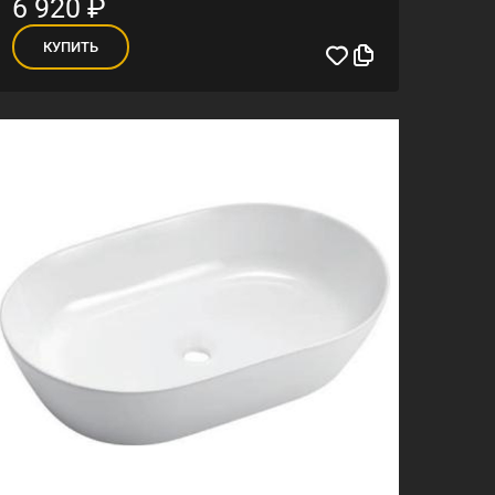
6 920
₽
КУПИТЬ