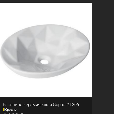
Раковина керамическая Gappo GT306
Средне