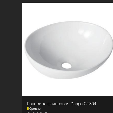
Раковина фаянсовая Gappo GT304
Средне