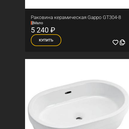
Раковина керамическая Gappo GT304-8
Мало
5 240
₽
КУПИТЬ