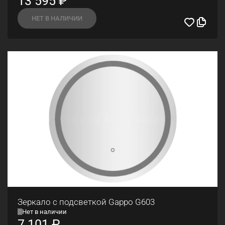
13 595
₽
НЕТ В НАЛИЧИИ
Зеркало с подсветкой Gappo G603
Нет в наличии
7 101
₽