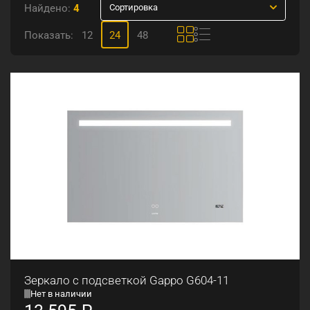
Найдено:
4
Сортировка
Показать:
12
24
48
Зеркало с подсветкой Gappo G604-11
Нет в наличии