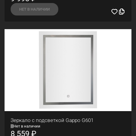
НЕТ В НАЛИЧИИ
Зеркало с подсветкой Gappo G601
Нет в наличии
8 559
₽