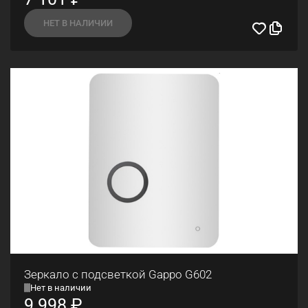
НЕТ В НАЛИЧИИ
Зеркало с подсветкой Gappo G602
Нет в наличии
9 998
₽