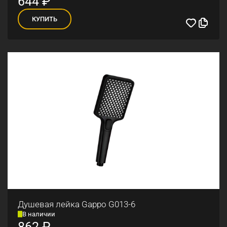
644
₽
КУПИТЬ
Душевая лейка Gappo G013-6
В наличии
862
₽