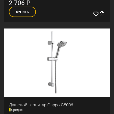
2 706
₽
КУПИТЬ
Душевой гарнитур Gappo G8006
Средне