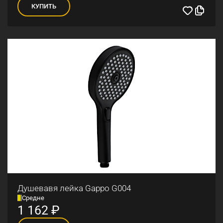
КУПИТЬ
Душевавя лейка Gappo G004
Средне
1 162
₽