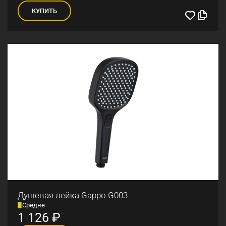
КУПИТЬ
Душевая лейка Gappo G003
Средне
1 126
₽