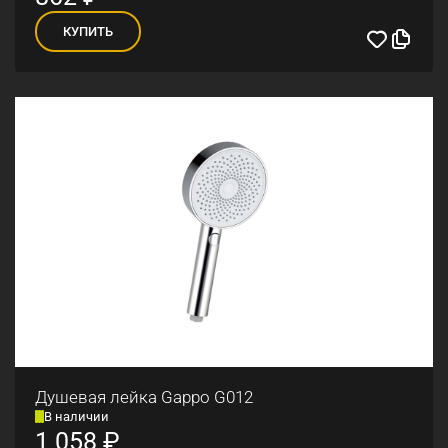
КУПИТЬ
Душевая лейка Gappo G012
В наличии
1 058
₽