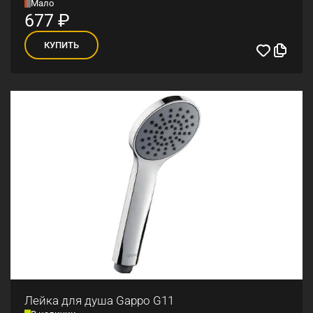
Мало
677
₽
КУПИТЬ
Лейка для душа Gappo G11