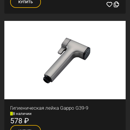
КУПИТЬ
Гигиеническая лейка Gappo G39-9
В наличии
578
₽