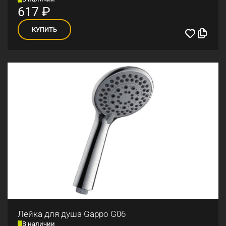
617
₽
КУПИТЬ
Лейка для душа Gappo G06
В наличии