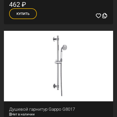
462
₽
КУПИТЬ
Душевой гарнитур Gappo G8017
Нет в наличии