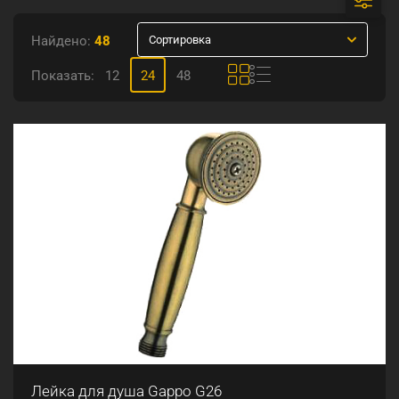
Найдено:
48
Сортировка
Показать:
12
24
48
Лейка для душа Gappo G26