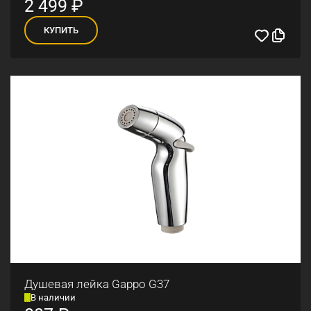
2 499
₽
КУПИТЬ
Душевая лейка Gappo G37
В наличии