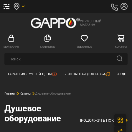
ФИРМЕННЫЙ
МАГАЗИН
МОЙ GAPPO
СРАВНЕНИЕ
ИЗБРАННОЕ
КОРЗИНА
ГАРАНТИЯ ЛУЧШЕЙ ЦЕНЫ
БЕСПЛАТНАЯ ДОСТАВКА
30 ДНЕЙ
Главная
Каталог
Душевое оборудование
Душевое
оборудование
ПРОДОЛЖИТЬ ПОКУПКИ