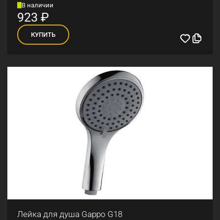
В наличии
923
₽
КУПИТЬ
Лейка для душа Gappo G18