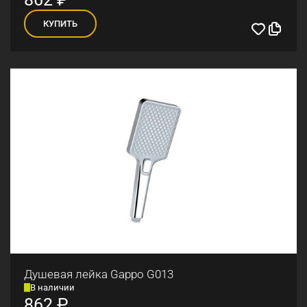
КУПИТЬ
Душевая лейка Gappo G013
В наличии
862
₽