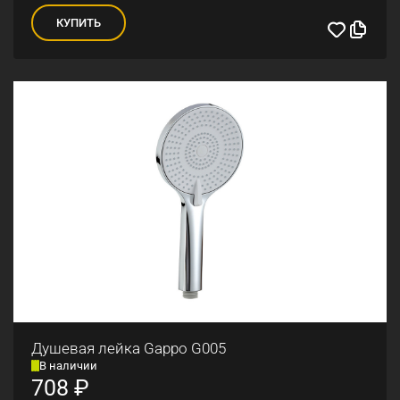
КУПИТЬ
Душевая лейка Gappo G005
В наличии
708
₽