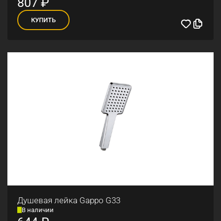
807
₽
КУПИТЬ
Душевая лейка Gappo G33
В наличии