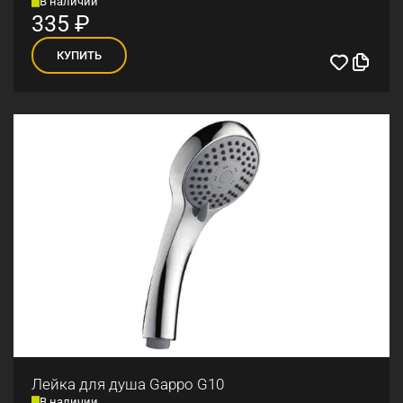
В наличии
335
₽
КУПИТЬ
Лейка для душа Gappo G10
В наличии