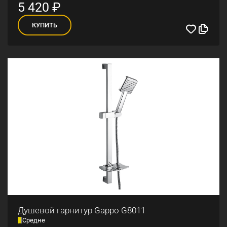
5 420
₽
КУПИТЬ
Душевой гарнитур Gappo G8011
Средне