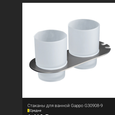
Стаканы для ванной Gappo G30908-9
Средне