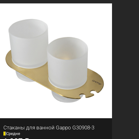
Стаканы для ванной Gappo G30908-3
Средне