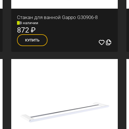
Стакан для ванной Gappo G30906-8
В наличии
872
₽
КУПИТЬ