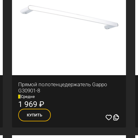
Прямой полотенцедержатель Gappo
G30901-8
Средне
1 969
₽
КУПИТЬ