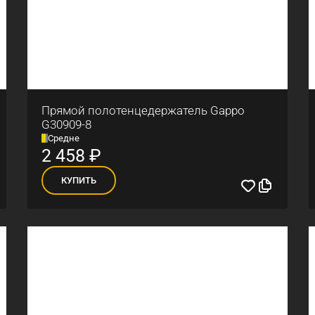
Прямой полотенцедержатель Gappo
G30909-8
Средне
2 458
₽
КУПИТЬ