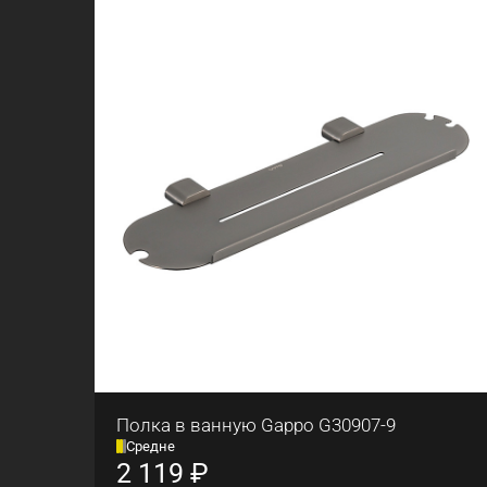
Полка в ванную Gappo G30907-9
Средне
2 119
₽