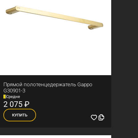
Прямой полотенцедержатель Gappo
G30901-3
Средне
2 075
₽
КУПИТЬ