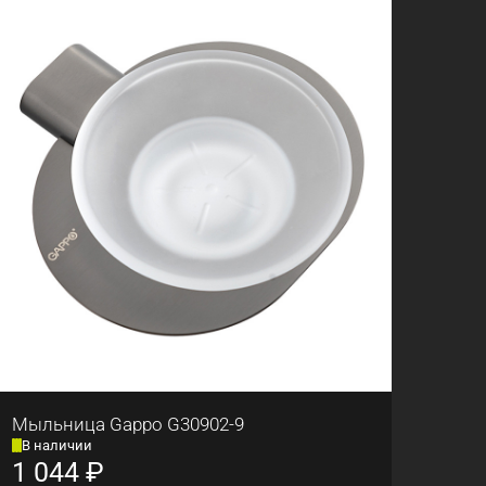
Мыльница Gappo G30902-9
В наличии
1 044
₽