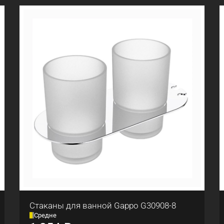
Стаканы для ванной Gappo G30908-8
Средне