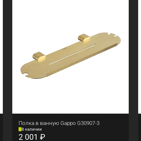
Полка в ванную Gappo G30907-3
В наличии
2 001
₽