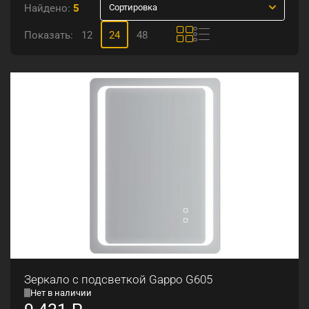
Найдено:
5
Сортировка
Показать:
12
24
48
Зеркало с подсветкой Gappo G605
Нет в наличии