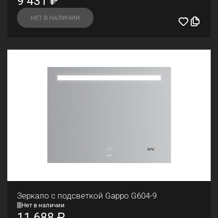
9 431
₽
НЕТ В НАЛИЧИИ
Зеркало с подсветкой Gappo G604-9
Нет в наличии
11 688
₽