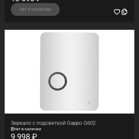
НЕТ В НАЛИЧИИ
Зеркало с подсветкой Gappo G602
Нет в наличии
9 998
₽