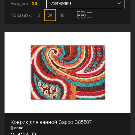
Найдено:
23
Сортировка
Показать:
12
24
48
Коврик для ванной Gappo G85507
Мало