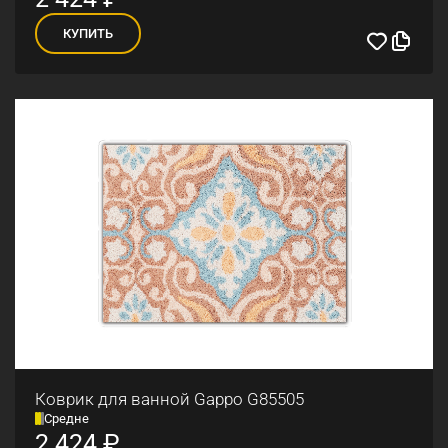
КУПИТЬ
Коврик для ванной Gappo G85505
Средне
2 424
₽