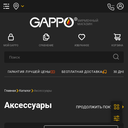
ФИРМЕННЫЙ
МАГАЗИН
МОЙ GAPPO
СРАВНЕНИЕ
ИЗБРАННОЕ
КОРЗИНА
ГАРАНТИЯ ЛУЧШЕЙ ЦЕНЫ
БЕСПЛАТНАЯ ДОСТАВКА
30 ДНЕЙ
Главная
Каталог
Аксессуары
Аксессуары
ПРОДОЛЖИТЬ ПОКУПКИ