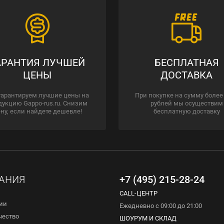
АРАНТИЯ ЛУЧШЕЙ
БЕСПЛАТНАЯ
ЦЕНЫ
ДОСТАВКА
гарантируем лучшие цены на
При покупке на сумму более
дукцию Gappo-rus.ru. Снизим
рублей мы осуществим
ну, если найдете дешевле!
бесплатную доставку
АНИЯ
+7 (495) 215-28-24
CALL-ЦЕНТР
ии
Ежедневно с 09:00 до 21:00
чество
ШОУРУМ И СКЛАД