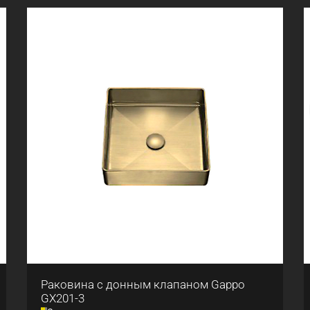
Раковина с донным клапаном Gappo
GX201-3