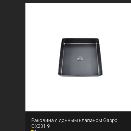
Раковина с донным клапаном Gappo
GX201-9