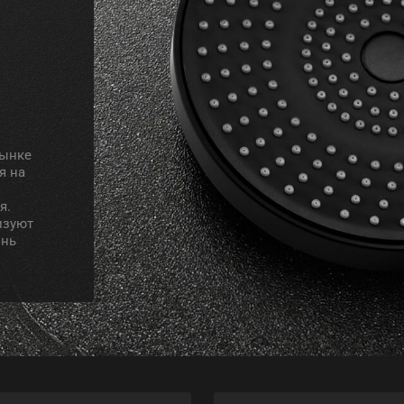
рынке
я на
я.
изуют
знь