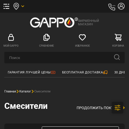
ФИРМЕННЫЙ
МАГАЗИН
МОЙ GAPPO
СРАВНЕНИЕ
ИЗБРАННОЕ
КОРЗИНА
ГАРАНТИЯ ЛУЧШЕЙ ЦЕНЫ
БЕСПЛАТНАЯ ДОСТАВКА
30 ДНЕЙ
Главная
Каталог
Смесители
Смесители
ПРОДОЛЖИТЬ ПОКУПКИ