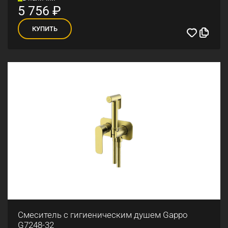
5 756
₽
КУПИТЬ
Смеситель с гигиеническим душем Gappo
G7248-32