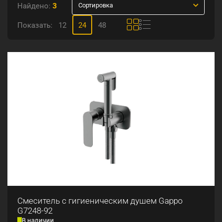
Найдено:
3
Сортировка
Показать:
12
24
48
Смеситель с гигиеническим душем Gappo
G7248-92
В наличии