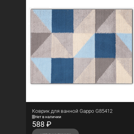
Коврик для ванной Gappo G85412
Нет в наличии
588
₽