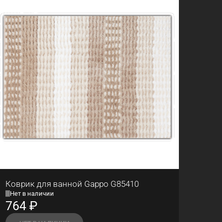
Коврик для ванной Gappo G85410
Нет в наличии
764
₽