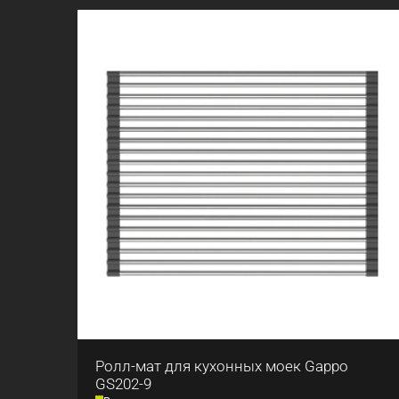
Ролл-мат для кухонных моек Gappo
GS202-9