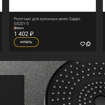
Ролл-мат для кухонных моек Gappo
GS201-5
Мало
1 402
₽
КУПИТЬ