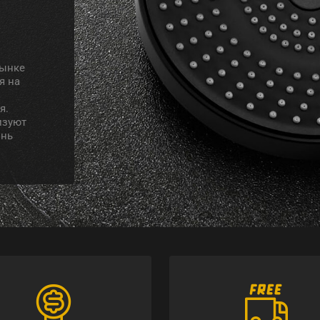
рынке
я на
я.
изуют
знь