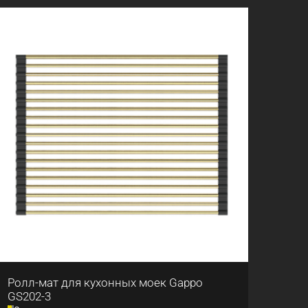
Ролл-мат для кухонных моек Gappo
GS202-3