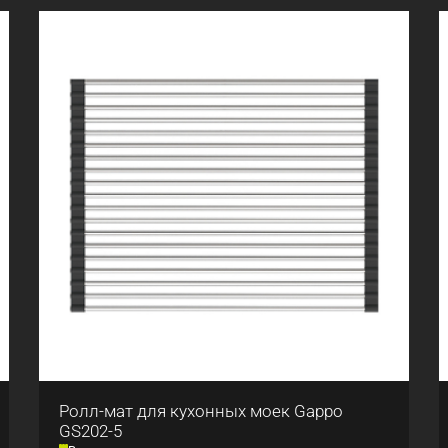
Ролл-мат для кухонных моек Gappo
GS202-5