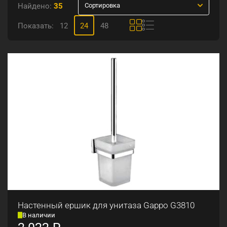
Найдено:
35
Сортировка
Показать:
12
24
48
Настенный ершик для унитаза Gappo G3810
В наличии