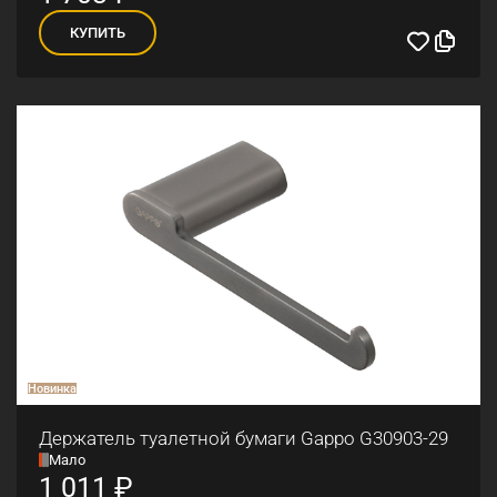
КУПИТЬ
Новинка
Держатель туалетной бумаги Gappo G30903-29
Мало
1 011
₽