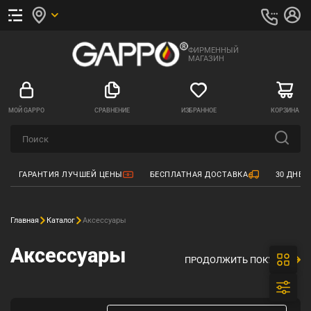
ФИРМЕННЫЙ
МАГАЗИН
МОЙ GAPPO
СРАВНЕНИЕ
ИЗБРАННОЕ
КОРЗИНА
ГАРАНТИЯ ЛУЧШЕЙ ЦЕНЫ
БЕСПЛАТНАЯ ДОСТАВКА
30 ДНЕЙ
Главная
Каталог
Аксессуары
Аксессуары
ПРОДОЛЖИТЬ ПОКУПКИ