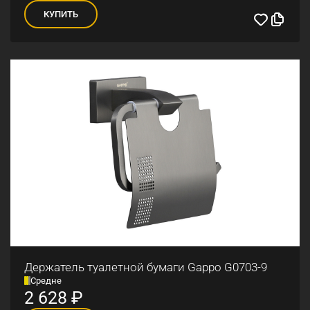
КУПИТЬ
Держатель туалетной бумаги Gappo G0703-9
Средне
2 628
₽