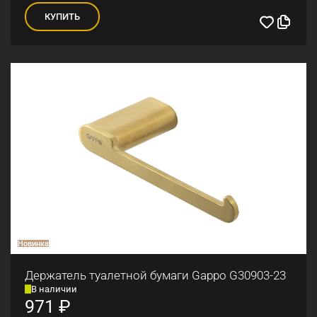
КУПИТЬ
Новинка
Держатель туалетной бумаги Gappo G30903-23
В наличии
971
₽