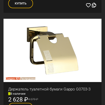
КУПИТЬ
Скидка 40%
Распродажа
Держатель туалетной бумаги Gappo G0703-3
В наличии
2 628
₽
4 379
₽