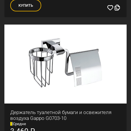
КУПИТЬ
Держатель туалетной бумаги и освежителя
воздуха Gappo G0703-10
Средне
3 460
₽