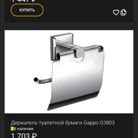
КУПИТЬ
Держатель туалетной бумаги Gappo G3803
В наличии
1 703
₽