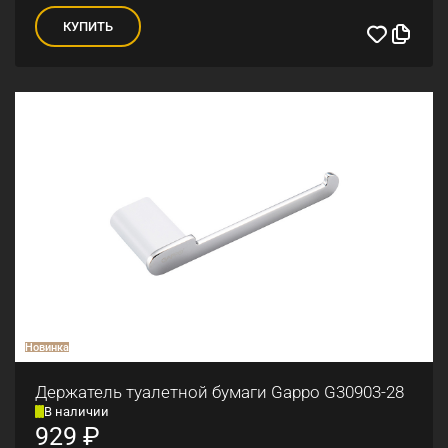
КУПИТЬ
Новинка
Держатель туалетной бумаги Gappo G30903-28
В наличии
929
₽