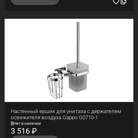
Настенный ершик для унитаза с держателем
освежителя воздуха Gappo G0710-1
Нет в наличии
3 516
₽