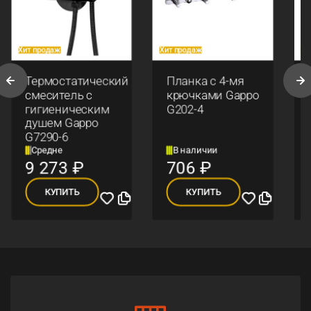
Хит продаж
Хит продаж
Хи
Термостатический
Планка с 4-мя
смеситель с
крючками Gappo
гигиеническим
G202-4
душем Gappo
G7290-6
Средне
В наличии
9 273
₽
706
₽
КУПИТЬ
КУПИТЬ