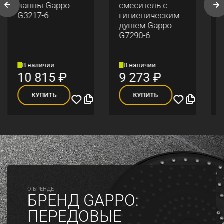
ванны Gappo
смеситель с
G3217-6
гигиеническим
душем Gappo
G7290-6
В наличии
В наличии
10 815
₽
9 273
₽
КУПИТЬ
КУПИТЬ
O БРЕНДЕ
БРЕНД GAPPO:
ПЕРЕДОВЫЕ