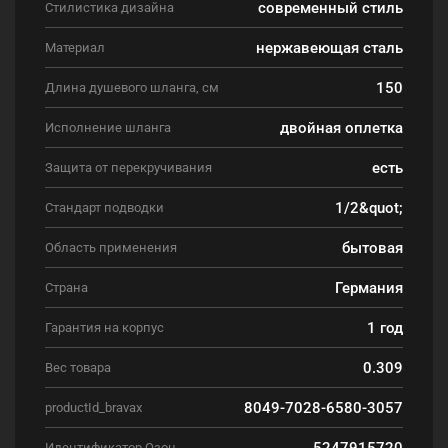
современный стиль
Стилистика дизайна
нержавеющая сталь
Материал
150
Длина душевого шланга, см
двойная оплетка
Исполнение шланга
есть
Защита от перекручивания
1/2&quot;
Стандарт подводки
бытовая
Область применения
Германия
Страна
1 год
Гарантия на корпус
0.309
Вес товара
8049-7028-6580-3057
productId_bravax
5247915720
Идентификатор Озон