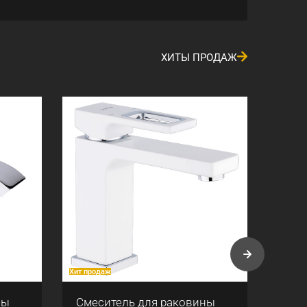
ХИТЫ ПРОДАЖ
Хит продаж
Хит про
ны
Смеситель для раковины
План