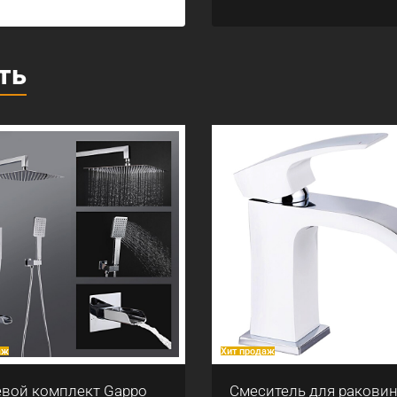
ть
аж
Хит продаж
вой комплект Gappo
Смеситель для ракови