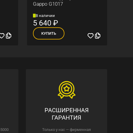
Gappo G1017
Gapp
В наличии
В н
5 640
₽
56
КУПИТЬ
К
РАСШИРЕННАЯ
ГАРАНТИЯ
 5000
Только у нас — фирменная