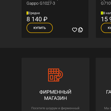
ским
Gappo G1027-3
G710
Средне
В на
8 140
₽
15 
КУПИТЬ
К
ФИРМЕННЫЙ
Г
МАГАЗИН
Посетите шоурум и фирменный
Мы 