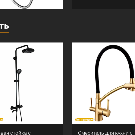
ть
аж
Хит продаж
вая стойка с
Смеситель для кухни с