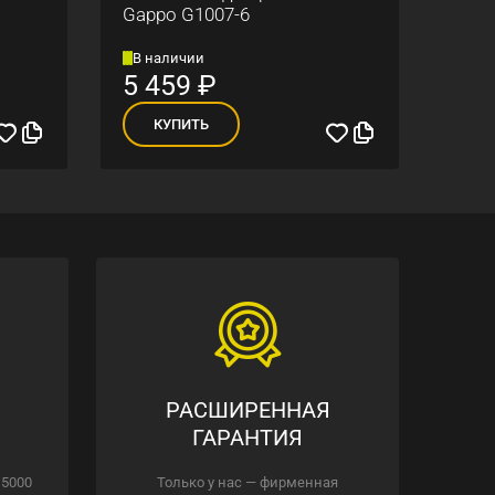
Gappo G1007-6
смес
В наличии
В н
5 459
₽
18
КУПИТЬ
К
РАСШИРЕННАЯ
ГАРАНТИЯ
 5000
Только у нас — фирменная