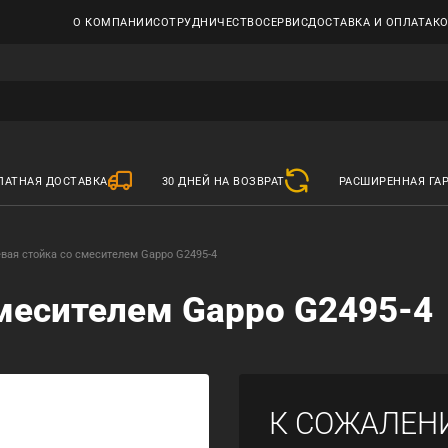
О КОМПАНИИ
СОТРУДНИЧЕСТВО
СЕРВИС
ДОСТАВКА И ОПЛАТА
К
ЛАТНАЯ ДОСТАВКА
30 ДНЕЙ НА ВОЗВРАТ
РАСШИРЕННАЯ ГА
вая стойка со смесителем Gappo G2495-4
месителем Gappo G2495-4
К СОЖАЛЕН