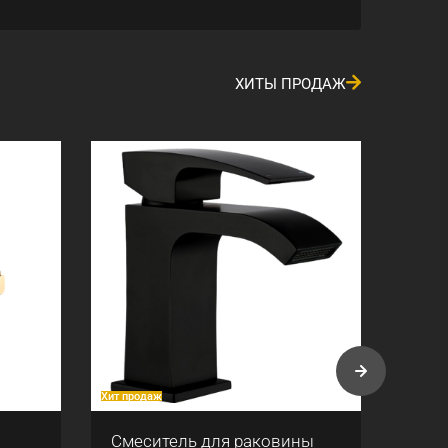
ХИТЫ ПРОДАЖ
Хит продаж
Хит про
Смеситель для раковины
Душе