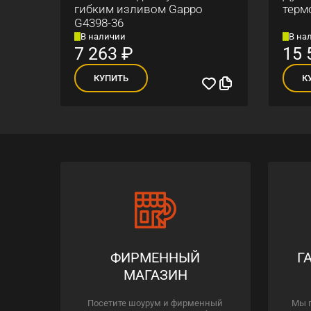
ским
гибким изливом Gappo
терм
G4398-36
В наличии
В на
7 263
₽
15 
КУПИТЬ
К
ФИРМЕННЫЙ
Г
МАГАЗИН
Посетите шоурум и фирменный
Мы 