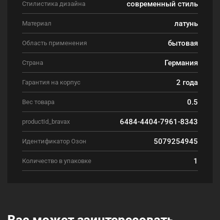
современный стиль
Стилистика дизайна
латунь
Материал
бытовая
Область применения
Германия
Страна
2 года
Гарантия на корпус
0.5
Вес товара
6484-4404-7961-8343
productId_bravax
5079254945
Идентификатор Озон
1
Количество в упаковке
Вас может заинтересовать