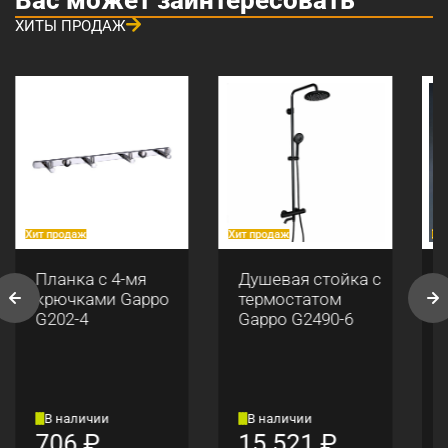
ХИТЫ ПРОДАЖ
Хит продаж
Хит продаж
Хи
Планка с 4-мя
Душевая стойка с
крючками Gappo
термостатом
G202-4
Gappo G2490-6
В наличии
В наличии
706
₽
15 521
₽