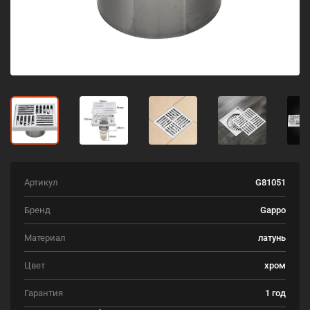
Артикул
G81051
Бренд
Gappo
Материал
латунь
Цвет
хром
Гарантия
1 год