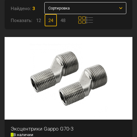
Найдено:
3
Сортировка
Показать:
12
24
48
Эксцентрики Gappo G70-3
В наличии