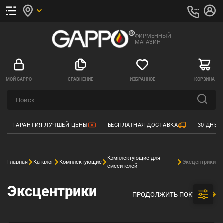
ФИРМЕННЫЙ
МАГАЗИН
МОЙ GAPPO
СРАВНЕНИЕ
ИЗБРАННОЕ
КОРЗИНА
ГАРАНТИЯ ЛУЧШЕЙ ЦЕНЫ
БЕСПЛАТНАЯ ДОСТАВКА
30 ДНЕЙ
Комплектующие для
Главная
Каталог
Комплектующие
Эксцентрики
смесителей
Эксцентрики
ПРОДОЛЖИТЬ ПОКУПКИ