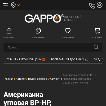
ФИРМЕННЫЙ
МАГАЗИН
МОЙ GAPPO
СРАВНЕНИЕ
ИЗБРАННОЕ
КОРЗИНА
ГАРАНТИЯ ЛУЧШЕЙ ЦЕНЫ
БЕСПЛАТНАЯ ДОСТАВКА
30 ДНЕЙ
Американка угловая ВР-НР,
Главная
Каталог
Водоснабжение
Фитинги
никелированная Gappo
G2224.05 3/4" уп. 5 шт.
Американка
угловая ВР-НР,