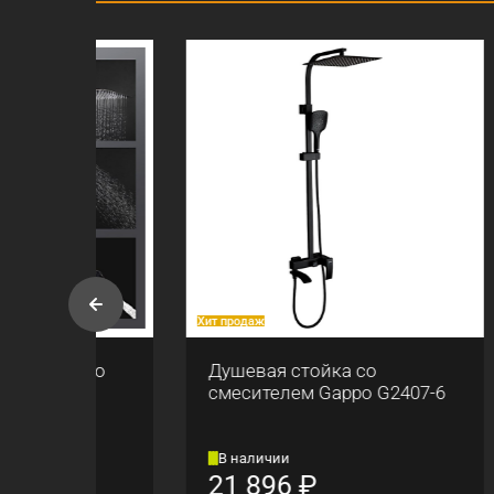
Хит продаж
Хит прод
po
Душевая стойка со
Смес
смесителем Gappo G2407-6
выдв
G439
В наличии
Сред
21 896
₽
5 1