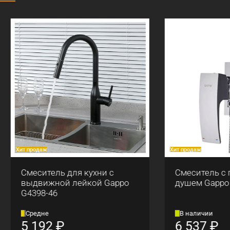
аж
Хит продаж
итель для кухни с
Смеситель с гигиениче
ижной лейкой Gappo
душем Gappo G7207-1
8-46
не
В наличии
92
₽
6 537
₽