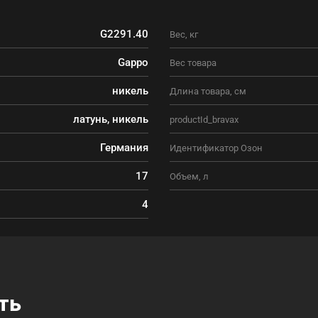
G2291.40
Вес, кг
Gappo
Вес товара
никель
Длина товара, см
латунь, никель
productId_bravax
Германия
Идентификатор Озон
17
Объем, л
4
ть