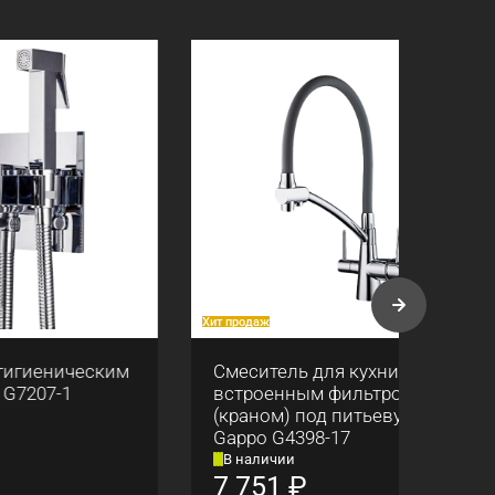
Хит продаж
Хит про
ским
Смеситель для кухни со
План
встроенным фильтром
Gapp
(краном) под питьевую воду
Gappo G4398-17
В наличии
В н
7 751
₽
86