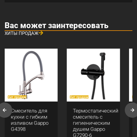
Вас может заинтересовать
ХИТЫ ПРОДАЖ
Хит продаж
Хит продаж
Хи
Смеситель для
Термостатический
кухни с гибким
смеситель с
изливом Gappo
гигиеническим
G4398
душем Gappo
G7290-6