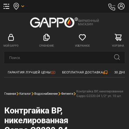
ФИРМЕННЫЙ
МАГАЗИН
МОЙ GAPPO
СРАВНЕНИЕ
ИЗБРАННОЕ
КОРЗИНА
ГАРАНТИЯ ЛУЧШЕЙ ЦЕНЫ
БЕСПЛАТНАЯ ДОСТАВКА
30 ДНЕЙ
Контргайка ВР, никелированная
Главная
Каталог
Водоснабжение
Фитинги
Gappo G2220.04 1/2" уп. 10 шт.
Контргайка ВР,
никелированная