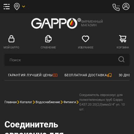
ФИРМЕННЫЙ
МАГАЗИН
МОЙ GAPPO
СРАВНЕНИЕ
ИЗБРАННОЕ
КОРЗИНА
ГАРАНТИЯ ЛУЧШЕЙ ЦЕНЫ
БЕСПЛАТНАЯ ДОСТАВКА
30 ДНЕЙ
Соединитель евроконус для
полиэтиленовых труб Gappo
Главная
Каталог
Водоснабжение
Фитинги
G437.20 20(2,0)ммх3/4" уп. 10
шт.
Соединитель