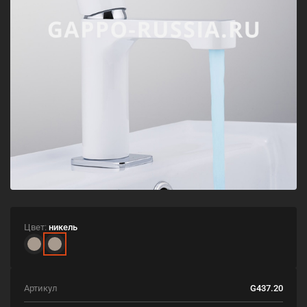
Цвет:
никель
Артикул
G437.20