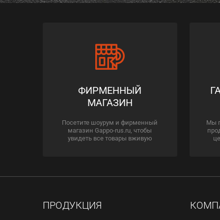
ФИРМЕННЫЙ
Г
МАГАЗИН
Посетите шоурум и фирменный
Мы 
магазин Gappo-rus.ru, чтобы
про
увидеть все товары вживую
це
ПРОДУКЦИЯ
КОМП