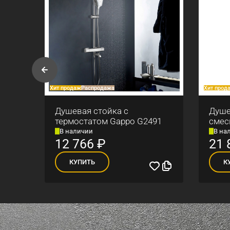
Хит продаж
Распродажа
Хит прод
Душевая стойка с
Душе
термостатом Gappo G2491
смес
В наличии
В на
12 766
₽
21 
КУПИТЬ
К