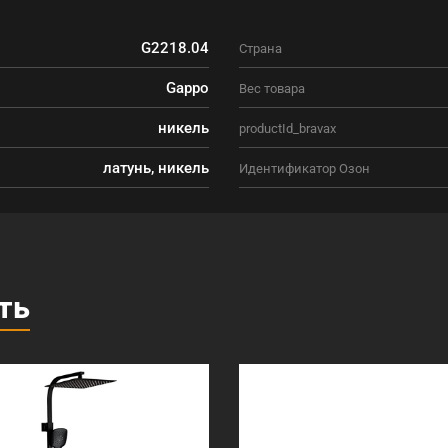
G2218.04
Страна
Gappo
Вес товара
никель
productId_bravax
латунь, никель
Идентификатор Озон
ть