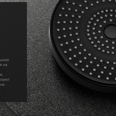
рынке
я на
я.
изуют
знь