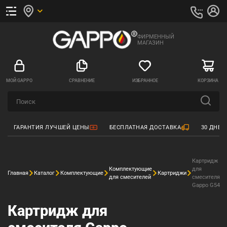
ФИРМЕННЫЙ
МАГАЗИН
МОЙ GAPPO
СРАВНЕНИЕ
ИЗБРАННОЕ
КОРЗИНА
ГАРАНТИЯ ЛУЧШЕЙ ЦЕНЫ
БЕСПЛАТНАЯ ДОСТАВКА
30 ДНЕЙ
Картридж
Комплектующие
для
Главная
Каталог
Комплектующие
Картриджи
для смесителей
смесителя
Gappo G54
Картридж для