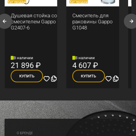
Хит продаж
Хит продаж
Хи
Душевая стойка со
Смеситель для
смесителем Gappo
раковины Gappo
G2407-6
G1048
В наличии
В наличии
21 896
₽
4 607
₽
КУПИТЬ
КУПИТЬ
O БРЕНДЕ