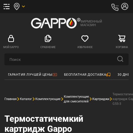
ФИРМЕННЫЙ
МАГАЗИН
МОЙ GAPPO
СРАВНЕНИЕ
ИЗБРАННОЕ
КОРЗИНА
ГАРАНТИЯ ЛУЧШЕЙ ЦЕНЫ
БЕСПЛАТНАЯ ДОСТАВКА
30 ДНЕЙ
Термостатич
Комплектующие
Главная
Каталог
Комплектующие
Картриджи
картридж Ga
для смесителей
G55-3
Термостатичемкий
картридж Gappo