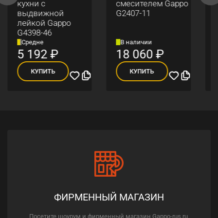
кухни с
смесителем Gappo
выдвижной
G2407-11
лейкой Gappo
G4398-46
Средне
В наличии
5 192
₽
18 060
₽
КУПИТЬ
КУПИТЬ
ФИРМЕННЫЙ МАГАЗИН
Посетите шоурум и фирменный магазин Gappo-rus.ru,