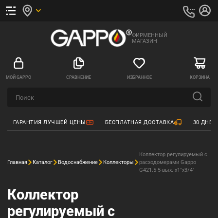
ФИРМЕННЫЙ
МАГАЗИН
МОЙ GAPPO
СРАВНЕНИЕ
ИЗБРАННОЕ
КОРЗИНА
ГАРАНТИЯ ЛУЧШЕЙ ЦЕНЫ
БЕСПЛАТНАЯ ДОСТАВКА
30 ДНЕЙ
Коллектор регулируемый с
Главная
Каталог
Водоснабжение
Коллекторы
расходомерами Gappo
G421.5 5-вых. x1"x3/4"
Коллектор
регулируемый с