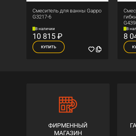
ны
Смеситель для ванны Gappo
Смес
G3217-6
гибк
G439
В наличии
В на
10 815
₽
8 0
КУПИТЬ
К
ФИРМЕННЫЙ
Г
МАГАЗИН