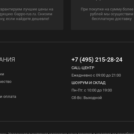
гарантируем лучшие цены на
При покупке на сумму более
дукцию Gappo-rus.ru. Снизим
рублей мы осуществим
ну, если найдете дешевле!
бесплатную доставку
АНИЯ
+7 (495) 215-28-24
CALL-ЦЕНТР
ии
Ежедневно с 09:00 до 21:00
чество
ШОУРУМ И СКЛАД
Пн-Пт: с 10:00 до 19:00
и оплата
Сб-Вс: Выходной
ены. Указанная в интернет-магазине цена товаров и условия их приобре