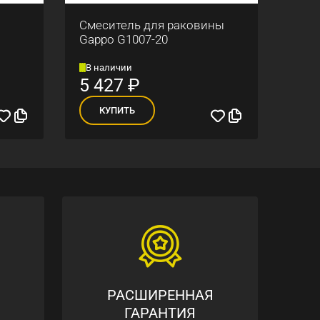
Смеситель для раковины
План
Gappo G1007-20
Gapp
В наличии
В н
5 427
₽
70
КУПИТЬ
К
РАСШИРЕННАЯ
ГАРАНТИЯ