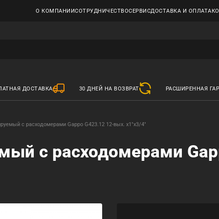
О КОМПАНИИ
СОТРУДНИЧЕСТВО
СЕРВИС
ДОСТАВКА И ОПЛАТА
К
ЛАТНАЯ ДОСТАВКА
30 ДНЕЙ НА ВОЗВРАТ
РАСШИРЕННАЯ ГА
ируемый с расходомерами Gappo G423.12 12-вых. x1"x3/4"
емый с расходомерами Gap