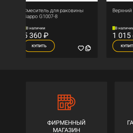
ны
Верхний душ Gappo G28
Душе
G710
В наличии
В на
1 015
₽
15 
КУПИТЬ
К
ФИРМЕННЫЙ
Г
МАГАЗИН