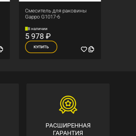
ны
Смеситель для раковины
Смес
Gappo G1017
гибк
G439
В наличии
В н
5 640
₽
7 
КУПИТЬ
К
РАСШИРЕННАЯ
ГАРАНТИЯ