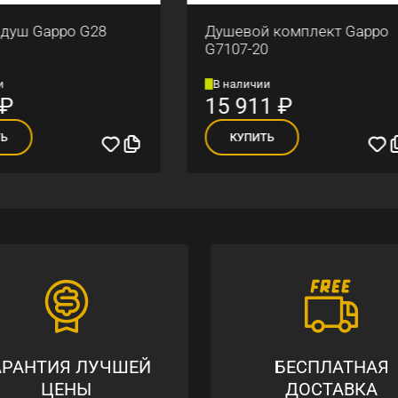
вой комплект Gappo
Смеситель для ракови
7-20
Gappo G1017-6
личии
В наличии
911
₽
5 978
₽
УПИТЬ
КУПИТЬ
АРАНТИЯ ЛУЧШЕЙ
БЕСПЛАТНАЯ
ЦЕНЫ
ДОСТАВКА