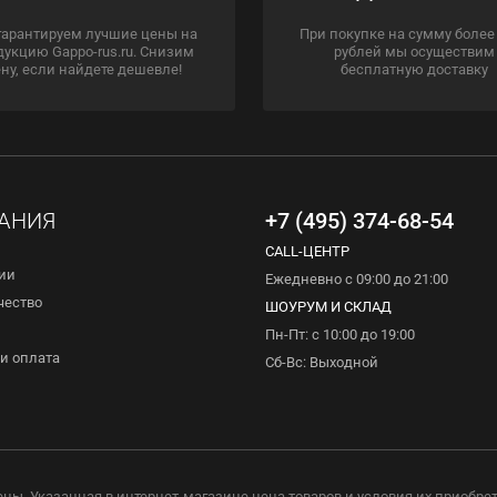
гарантируем лучшие цены на
При покупке на сумму более
дукцию Gappo-rus.ru. Снизим
рублей мы осуществим
ну, если найдете дешевле!
бесплатную доставку
АНИЯ
+7 (495) 374-68-54
CALL-ЦЕНТР
ии
Ежедневно с 09:00 до 21:00
чество
ШОУРУМ И СКЛАД
Пн-Пт: с 10:00 до 19:00
и оплата
Сб-Вс: Выходной
ены. Указанная в интернет-магазине цена товаров и условия их приобре