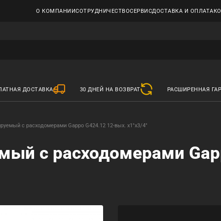
О КОМПАНИИ
СОТРУДНИЧЕСТВО
СЕРВИС
ДОСТАВКА И ОПЛАТА
К
ЛАТНАЯ ДОСТАВКА
30 ДНЕЙ НА ВОЗВРАТ
РАСШИРЕННАЯ ГА
ируемый с расходомерами Gappo G424.12 12-вых. x1"x3/4"
емый с расходомерами Gap