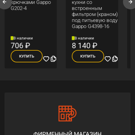
крючками Gappo
кухни со
G202-4
встроенным
фильтром (краном)
под питьевую воду
Gappo G4398-16
В наличии
В наличии
706
₽
8 140
₽
КУПИТЬ
КУПИТЬ
ФИРМЕННЫЙ МАГАЗИН