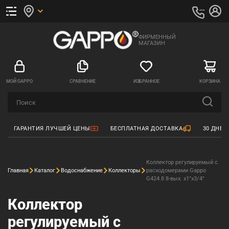
ФИРМЕННЫЙ
МАГАЗИН
МОЙ GAPPO
СРАВНЕНИЕ
ИЗБРАННОЕ
КОРЗИНА
ГАРАНТИЯ ЛУЧШЕЙ ЦЕНЫ
БЕСПЛАТНАЯ ДОСТАВКА
30 ДНЕЙ
Коллектор регулируемый с
Главная
Каталог
Водоснабжение
Коллекторы
расходомерами Gappo
G424.8 8-вых. x1"x3/4"
Коллектор
регулируемый с