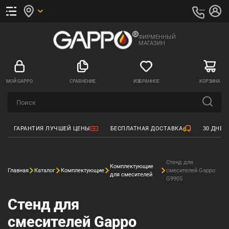
ФИРМЕННЫЙ
МАГАЗИН
МОЙ GAPPO
СРАВНЕНИЕ
ИЗБРАННОЕ
КОРЗИНА
ГАРАНТИЯ ЛУЧШЕЙ ЦЕНЫ
БЕСПЛАТНАЯ ДОСТАВКА
30 ДНЕЙ
Стенд для
Комплектующие
Главная
Каталог
Комплектующие
смесителей Gappo
для смесителей
G9905
Стенд для
смесителей Gappo