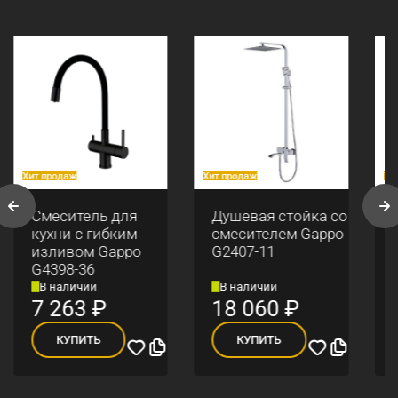
Хит продаж
Хит продаж
Хи
Смеситель для
Душевая стойка со
кухни с гибким
смесителем Gappo
изливом Gappo
G2407-11
G4398-36
В наличии
В наличии
7 263
₽
18 060
₽
КУПИТЬ
КУПИТЬ