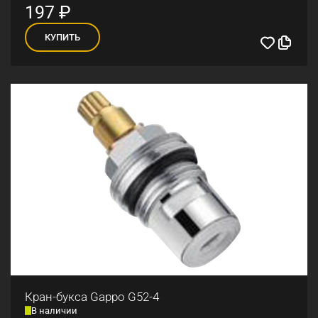
197
₽
КУПИТЬ
Кран-букса Gappo G52-4
В наличии