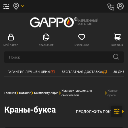
ФИРМЕННЫЙ
МАГАЗИН
МОЙ GAPPO
СРАВНЕНИЕ
ИЗБРАННОЕ
КОРЗИНА
ГАРАНТИЯ ЛУЧШЕЙ ЦЕНЫ
БЕСПЛАТНАЯ ДОСТАВКА
30 ДНЕЙ
Комплектующие для
Краны-
Главная
Каталог
Комплектующие
смесителей
букса
Краны-букса
ПРОДОЛЖИТЬ ПОКУПКИ