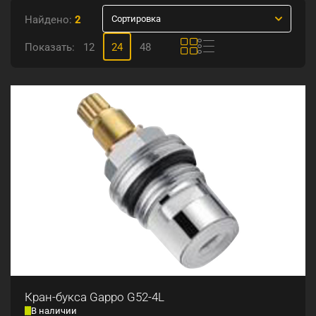
Найдено:
2
Сортировка
Показать:
12
24
48
Кран-букса Gappo G52-4L
В наличии