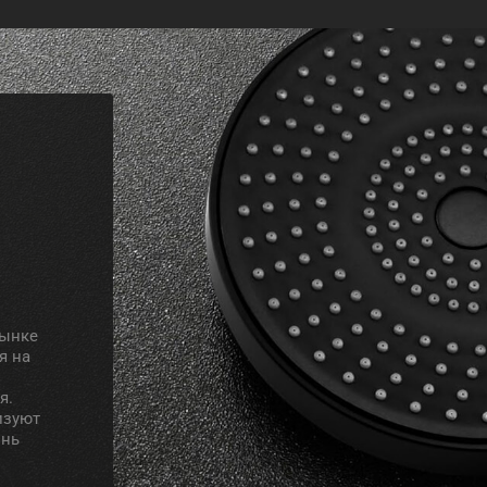
рынке
я на
я.
изуют
знь