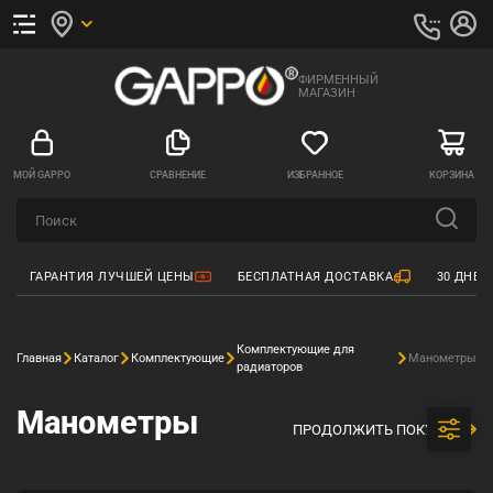
ФИРМЕННЫЙ
МАГАЗИН
МОЙ GAPPO
СРАВНЕНИЕ
ИЗБРАННОЕ
КОРЗИНА
ГАРАНТИЯ ЛУЧШЕЙ ЦЕНЫ
БЕСПЛАТНАЯ ДОСТАВКА
30 ДНЕЙ
Комплектующие для
Главная
Каталог
Комплектующие
Манометры
радиаторов
Манометры
ПРОДОЛЖИТЬ ПОКУПКИ