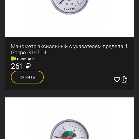
Манометр аксиальный с указателем предела 4
Gappo G1471.4
В наличии
261
₽
КУПИТЬ