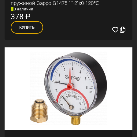
пружиной Gappo G1475 1"-2"x0-120℃
В наличии
378
₽
КУПИТЬ