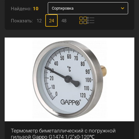
Найдено:
10
Сортировка
Показать:
12
24
48
Термометр биметаллический с погружной
гильзой Gappo G1474 1/2"x0-120℃