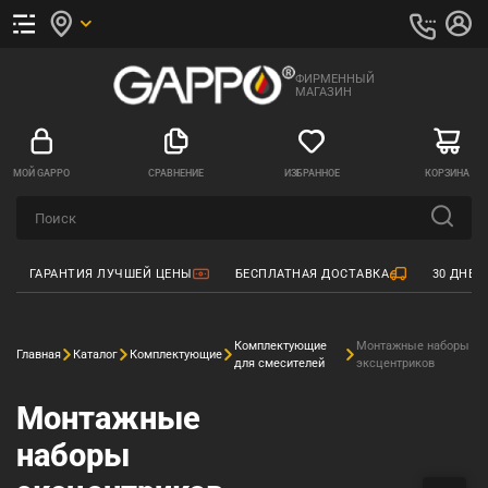
ФИРМЕННЫЙ
МАГАЗИН
МОЙ GAPPO
СРАВНЕНИЕ
ИЗБРАННОЕ
КОРЗИНА
ГАРАНТИЯ ЛУЧШЕЙ ЦЕНЫ
БЕСПЛАТНАЯ ДОСТАВКА
30 ДНЕЙ
Комплектующие
Монтажные наборы
Главная
Каталог
Комплектующие
для смесителей
эксцентриков
Монтажные
наборы