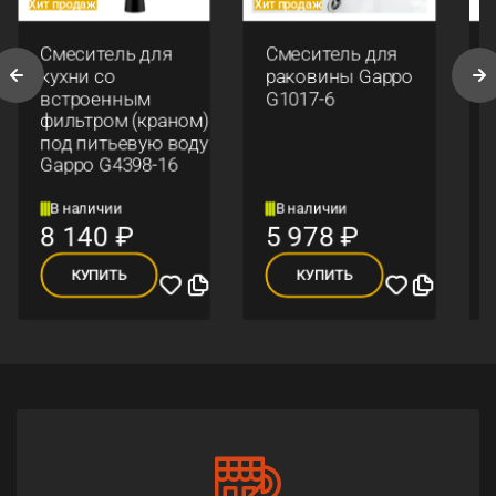
Хит продаж
Хит продаж
Хи
Смеситель для
Смеситель для
кухни со
раковины Gappo
встроенным
G1017-6
фильтром (краном)
под питьевую воду
Gappo G4398-16
В наличии
В наличии
8 140
₽
5 978
₽
КУПИТЬ
КУПИТЬ