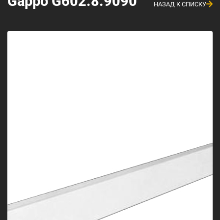
Gappo G602.8.9090
НАЗАД К СПИСКУ