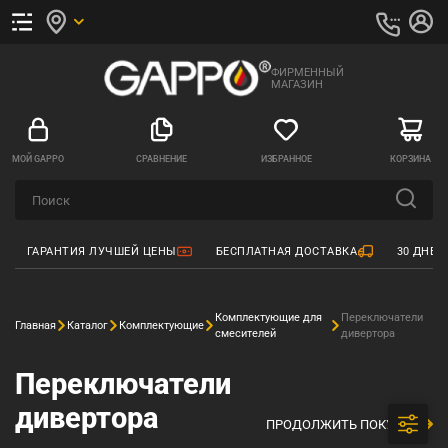
ФИРМЕННЫЙ
МАГАЗИН
МОЙ GAPPO
СРАВНЕНИЕ
ИЗБРАННОЕ
КОРЗИНА
ГАРАНТИЯ ЛУЧШЕЙ ЦЕНЫ
БЕСПЛАТНАЯ ДОСТАВКА
30 ДНЕЙ
Комплектующие для
Переключатели
Главная
Каталог
Комплектующие
смесителей
дивертора
Переключатели
дивертора
ПРОДОЛЖИТЬ ПОКУПКИ