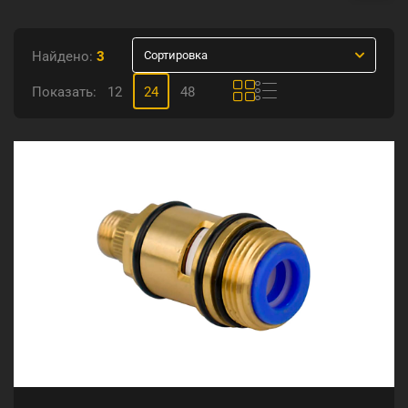
Найдено:
3
Сортировка
Показать:
12
24
48