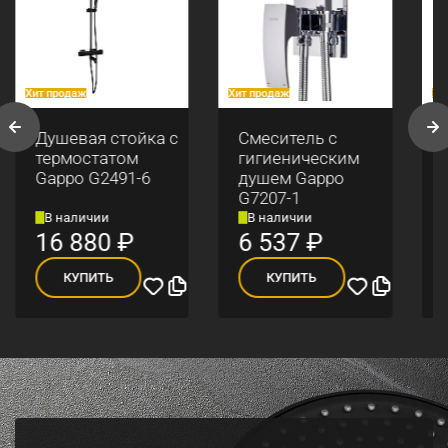
Хит продаж
Хит продаж
Хи
Душевая стойка с
Смеситель с
термостатом
гигиеническим
Gappo G2491-6
душем Gappo
G7207-1
В наличии
В наличии
16 880
₽
6 537
₽
КУПИТЬ
КУПИТЬ