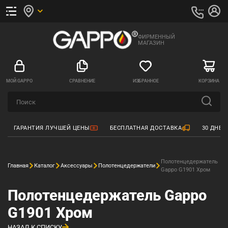
ФИРМЕННЫЙ
МАГАЗИН
МОЙ GAPPO
СРАВНЕНИЕ
ИЗБРАННОЕ
КОРЗИНА
ГАРАНТИЯ ЛУЧШЕЙ ЦЕНЫ
БЕСПЛАТНАЯ ДОСТАВКА
30 ДНЕЙ
Полотенцедержатель
Главная
Каталог
Аксессуары
Полотенцедержатели
Gappo G1901 Хром
Полотенцедержатель Gappo
G1901 Хром
НАЗАД К СПИСКУ