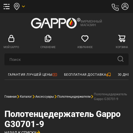
ФИРМЕННЫЙ
МАГАЗИН
МОЙ GAPPO
СРАВНЕНИЕ
ИЗБРАННОЕ
КОРЗИНА
ГАРАНТИЯ ЛУЧШЕЙ ЦЕНЫ
БЕСПЛАТНАЯ ДОСТАВКА
30 ДНЕЙ
Полотенцедержатель
Главная
Каталог
Аксессуары
Полотенцедержатели
Gappo G30701-9
Полотенцедержатель Gappo
G30701-9
НАЗАД К СПИСКУ