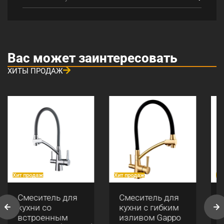
Вас может заинтересовать
ХИТЫ ПРОДАЖ
Хит продаж
Хит продаж
Хи
Смеситель для
Смеситель для
кухни со
кухни с гибким
встроенным
изливом Gappo